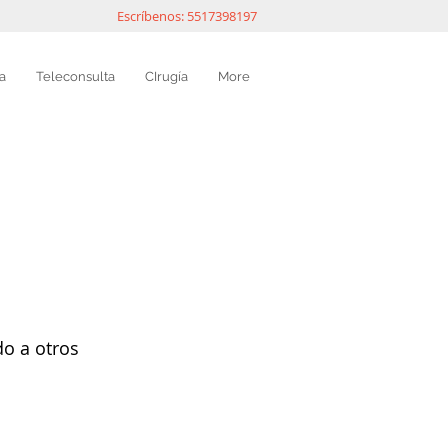
Escríbenos: 5517398197
a
Teleconsulta
CIrugía
More
do a otros